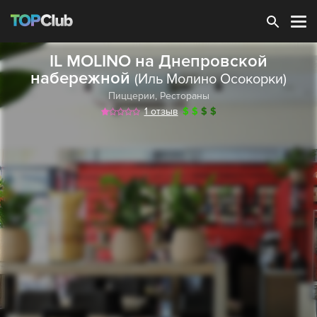
Зарегистрироваться
IL MOLINO на Днепровской
набережной
(Иль Молино Осокорки)
Пиццерии
,
Рестораны
1 отзыв
$
$
$
$