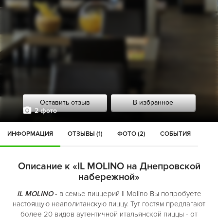
Оставить отзыв
В избранное
2 фото
ИНФОРМАЦИЯ
ОТЗЫВЫ (1)
ФОТО (2)
СОБЫТИЯ
Описание к «IL MOLINO на Днепровской
набережной»
IL MOLINO
- в семье пиццерий il Molino Вы попробуете
настоящую неаполитанскую пиццу. Тут гостям предлагают
более 20 видов аутентичной итальянской пиццы - от