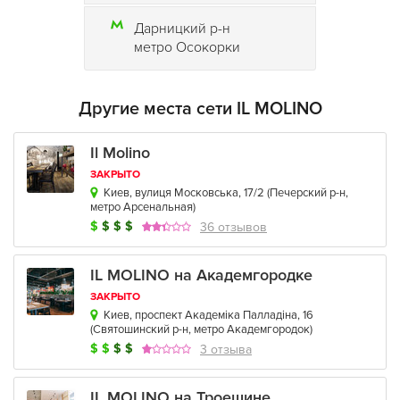
Дарницкий р-н
метро Осокорки
Другие места сети IL MOLINO
Il Molino
ЗАКРЫТО
Киев, вулиця Московська, 17/2
(
Печерский р-н
,
метро Арсенальная
)
$
$
$
$
36 отзывов
IL MOLINO на Академгородке
ЗАКРЫТО
Киев, проспект Академіка Палладіна, 16
(
Святошинский р-н
,
метро Академгородок
)
$
$
$
$
3 отзыва
IL MOLINO на Троещине