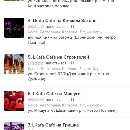
ул. Сагайдачного 23А (
Подольский р-н
,
метро
Контрактовая площадь
)
4
.
Lkafa Cafe на Княжем Затоне
нет отзывов
$$
Кафе, Рестораны, Караоке, Лаунж-бары
вулиця Княжий Затон 2 (
Дарницкий р-н
,
метро
Позняки
)
5
.
LKafa Cafe на Строителей
нет отзывов
$$
Кафе, Рестораны, Караоке, Лаунж-бары
ул. Строителей 32/2 (
Дарницкий р-н
,
метро
Дарница
)
6
.
LKafa Cafe на Мишуги
нет отзывов
$$
Кафе, Рестораны, Караоке, Лаунж-бары
ул. Мишуги 7А (
Дарницкий р-н
,
метро Позняки
)
7
.
LKafa Cafe на Гришка