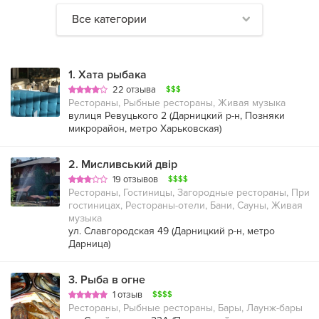
Все категории
1
.
Хата рыбака
22 отзыва
$$$
Рестораны, Рыбные рестораны, Живая музыка
вулиця Ревуцького 2 (
Дарницкий р-н
,
Позняки
микрорайон
,
метро Харьковская
)
2
.
Мисливський двір
19 отзывов
$$$$
Рестораны, Гостиницы, Загородные рестораны, При
гостиницах, Рестораны-отели, Бани, Сауны, Живая
музыка
ул. Славгородская 49 (
Дарницкий р-н
,
метро
Дарница
)
3
.
Рыба в огне
1 отзыв
$$$$
Рестораны, Рыбные рестораны, Бары, Лаунж-бары