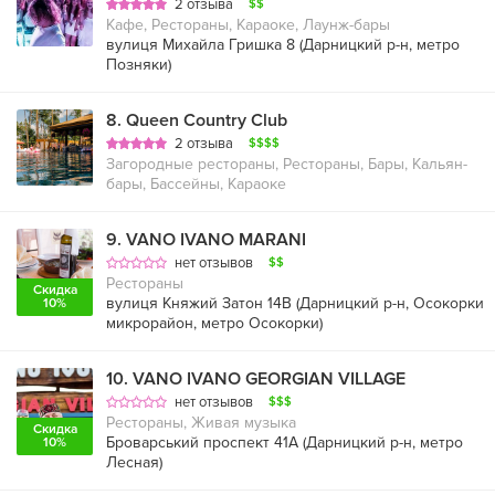
2 отзыва
$$
Кафе, Рестораны, Караоке, Лаунж-бары
вулиця Михайла Гришка 8 (
Дарницкий р-н
,
метро
Позняки
)
8
.
Queen Country Club
2 отзыва
$$$$
Загородные рестораны, Рестораны, Бары, Кальян-
бары, Бассейны, Караоке
9
.
VANO IVANO MARANI
нет отзывов
$$
Рестораны
Скидка
вулиця Княжий Затон 14В (
Дарницкий р-н
,
Осокорки
10%
микрорайон
,
метро Осокорки
)
10
.
VANO IVANO GEORGIAN VILLAGE
нет отзывов
$$$
Рестораны, Живая музыка
Скидка
Броварський проспект 41А (
Дарницкий р-н
,
метро
10%
Лесная
)