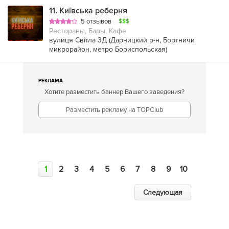
11
.
Київська реберня
5 отзывов
$$$
Рестораны, Бары, Кафе
вулиця Світла 3Д (
Дарницкий р-н
,
Бортничи
микрорайон
,
метро Бориспольская
)
РЕКЛАМА
Хотите разместить баннер Вашего заведения?
Разместить рекламу на TOPClub
1
2
3
4
5
6
7
8
9
10
Следующая