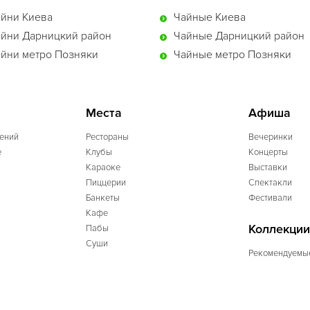
йни Киева
Чайные Киева
йни Дарницкий район
Чайные Дарницкий район
йни метро Позняки
Чайные метро Позняки
Места
Афиша
ений
Рестораны
Вечеринки
e
Клубы
Концерты
Караоке
Выставки
Пиццерии
Спектакли
Банкеты
Фестивали
Кафе
Коллекции
Пабы
Суши
Рекомендуемы