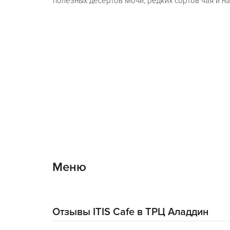
полезных десертов Мочи, редких сортов чая и н
Меню
Отзывы ITIS Cafe в ТРЦ Аладдин