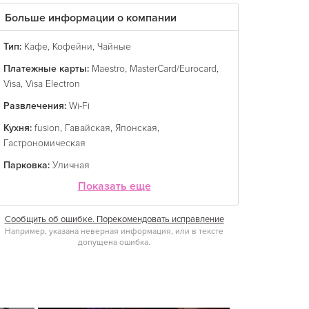
Больше информации о компании
Тип:
Кафе
,
Кофейни
,
Чайные
Платежные карты:
Maestro
,
MasterCard/Eurocard
,
Visa
,
Visa Electron
Развлечения:
Wi-Fi
Кухня:
fusion
,
Гавайская
,
Японская
,
Гастрономическая
Парковка:
Уличная
Показать еще
Сообщить об ошибке. Порекомендовать исправление
Например, указана неверная информация, или в тексте
допущена ошибка.