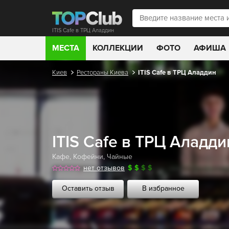
ITIS Cafe в ТРЦ Аладдин
МЕСТА
КОЛЛЕКЦИИ
ФОТО
АФИША
Киев
Рестораны Киева
ITIS Cafe в ТРЦ Аладдин
ITIS Cafe в ТРЦ Аладд
Кафе
,
Кофейни
,
Чайные
нет отзывов
$
$
$
$
Оставить отзыв
В избранное