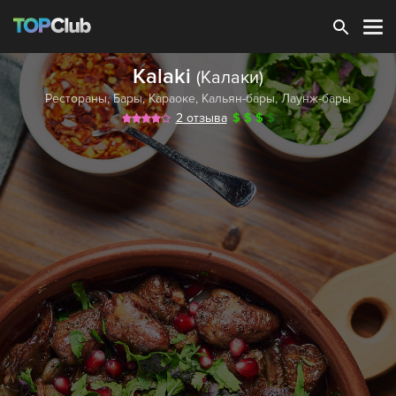
Зарегистрироваться
Kalaki
(Калаки)
Рестораны
,
Бары
,
Караоке
,
Кальян-бары
,
Лаунж-бары
2 отзыва
$
$
$
$