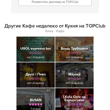
Разместить рекламу на TOPClub
Другие Кафе недалеко от Кухня на TOPClub
Киев - Кафе
UGOL espresso bar
Борщ Трублаини
нет отзывов
нет отзывов
Друзi і Пиво
Маузер
нет отзывов
нет отзывов
LKafa Cafe на
BUSAN
Борщаговке
1 отзыв
нет отзывов