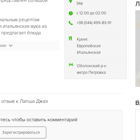
 представлен большой
Л
34в
c 12:00 до 02:00
циальным рецептам
+38 (044) 499-83-91
 итальянская мука из
 предлагает блюда
кой кухни, а также в
Кухня:
нии
меню, включая десерты.
Европейская
Итальянская
ется детское меню, и
здники и дни рождения,а
Оболонский р-н
метро Петровка
аждую пятницу, субботу и
а зажигательных
песни под караоке.
 отзыв к Лапша Джаз
В
тесь чтобы оставить комментарий
Зарегистрироваться