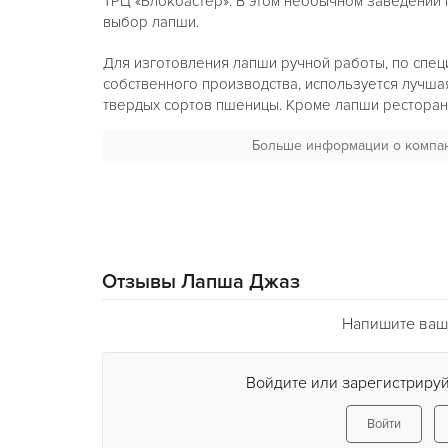
ТРЦ «Блокбастер». В этом необычном заведении
выбор лапши.
Для изготовления лапши ручной работы, по спе
собственного производства, используется лучшая
твердых сортов пшеницы. Кроме лапши ресторан
европейской, итальянской, украинской и вьетнамс
Больше информации о компа
ресторане поддерживается сезонное и постное 
Для самых маленьких гурманов в ресторане пода
проводятся различные мероприятия: детские пра
также конференции.
Ну и, конечно же, в
ресторане «Лапша Джаз»
, к
Отзывы Лапша Джаз
воскресенье звучит живая музыка. Кроме того, н
вечеринках гости могут исполнить свои любимые 
Напишите ваш
Войдите или зарегистрируй
Войти