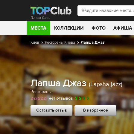
Лапша Джаз
МЕСТА
КОЛЛЕКЦИИ
ФОТО
АФИША
Киев
Рестораны Киева
Лапша Джаз
Лапша Джаз
(Lapsha jazz)
Рестораны
нет отзывов
$
$
$
$
Оставить отзыв
В избранное