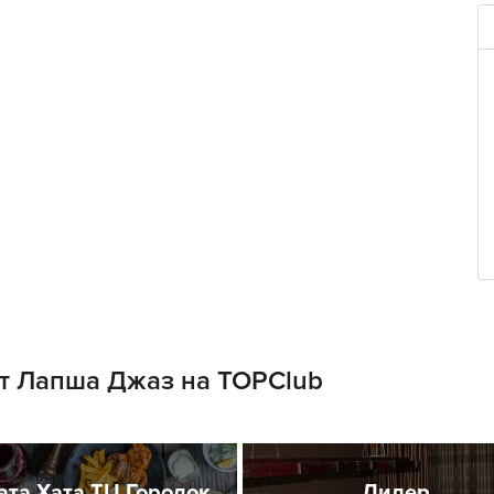
т Лапша Джаз на TOPClub
ата Хата ТЦ Городок
Лидер