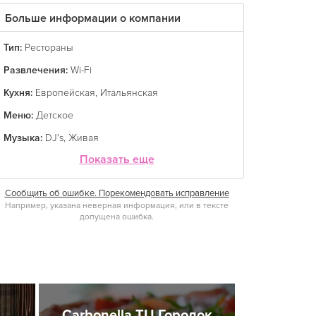
Больше информации о компании
Тип:
Рестораны
Развлечения:
Wi-Fi
Кухня:
Европейская
,
Итальянская
Меню:
Детское
Музыка:
DJ's
,
Живая
Показать еще
Сообщить об ошибке. Порекомендовать исправление
Например, указана неверная информация, или в тексте
допущена ошибка.
Carbonella ТЦ Городок