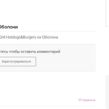
ждаться вкусом.
смотрены фирменные
ми можно не боятся
 Оболони
риль на Оболони)
– это
тудент ты или президент.
rill Hotdogs&Burgers на Оболони
тесь чтобы оставить комментарий
Зарегистрироваться
Нравится