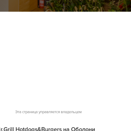
Эта страница управляется владельцем
r.Grill Hotdogs&Burgers на Оболони