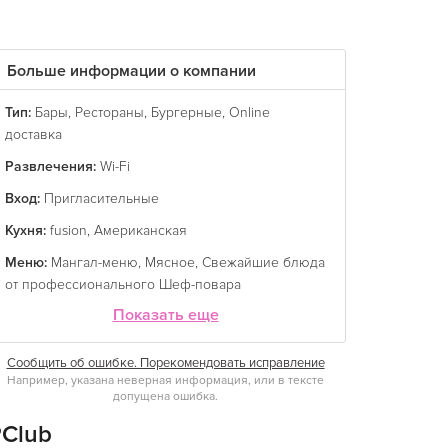
Больше информации о компании
Тип:
Бары
,
Рестораны
,
Бургерные
,
Online
доставка
Развлечения:
Wi-Fi
Вход:
Пригласительные
Кухня:
fusion
,
Американская
Меню:
Мангал-меню
,
Мясное
,
Свежайшие блюда
от профессионального Шеф-повара
Показать еще
Сообщить об ошибке. Порекомендовать исправление
Например, указана неверная информация, или в тексте
допущена ошибка.
PClub