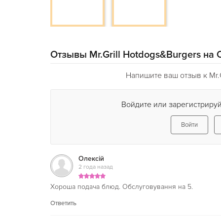
как ты ешь и выглядишь при этом, а просто насла
Специально для этих целей, в заведении преду
перчатки черного цвета и слюнявчики, с которы
запачкаться.
Отзывы Mr.Grill Hotdogs&Burgers на
Mr.Grill Hotdogs&Burgers
на Оболони
(Мистер Г
место где комфортно всем, не зависимо от того, с
Напишите ваш отзыв к Mr.G
Facebook,
Instagram
Войдите или зарегистрируй
Войти
Олексій
2 года назад
Хороша подача блюд. Обслуговування на 5.
Ответить