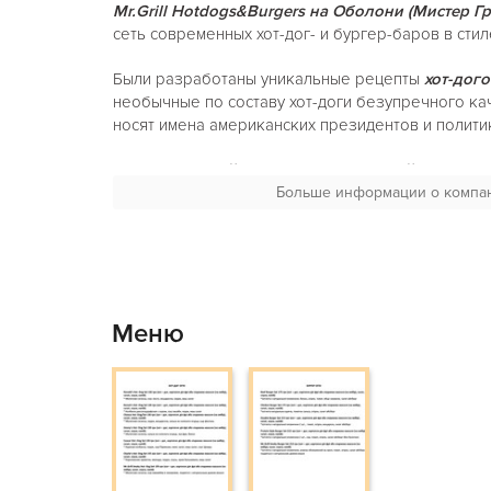
Mr.Grill Hotdogs&Burgers
на Оболони
(Мистер Г
сеть современных хот-дог- и бургер-баров в сти
Были разработаны уникальные рецепты
хот-дого
необычные по составу хот-доги безупречного кач
носят имена американских президентов и полити
Бар создает действительно уникальный продукт. 
людей
сытыми и счастливыми
Больше информации о компа
. Здесь распростра
культура потребления качественных и вкусных хо
Основные ингредиенты фирменного блюда – соси
изготавливаются только из настоящего свежего 
производства.
Меню
В
Mr.Grill Hotdogs&Burgers
на Оболони
(Мистер 
Оболони)
контролируется каждый этап – от заб
готового блюда! Команда гриль-ресторана гордит
сертифицировано и имеет высокие стандарты кач
Особенность состоит в том, что
Mr.Grill Hotdogs&
Оболони
(Мистер Гриль на Оболони)
– это «тер
место, где можно позволить себе быть самим собо