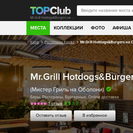
Mr.Grill Hotdogs&Burgers на Оболони
МЕСТА
КОЛЛЕКЦИИ
ФОТО
АФИША
Киев
Рестораны Киева
Mr.Grill Hotdogs&Burgers на
Mr.Grill Hotdogs&Burge
(Мистер Гриль на Оболони)
Бары
,
Рестораны
,
Бургерные
,
Online доставка
1 отзыв
$
$
$
$
Оставить отзыв
В избранное