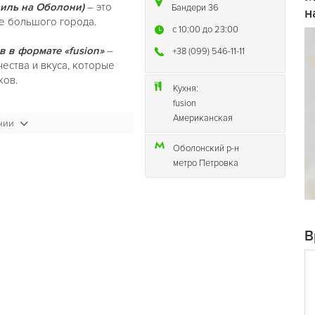
риль на Оболони)
– это
Бандери 36
н
ле большого города.
c 10:00 до 23:00
в в формате «fusion»
–
+38 (099) 546-11-11
ества и вкуса, которые
ков.
Кухня:
fusion
Миссия – делать
Американская
нии
нена самая настоящая
т- догов и бургеров.
Оболонский р-н
ски и котлеты, которые
метро Петровка
мяса собственного
Гриль на
ора сырья до презентации
В
ся тем, что производство
ества.
Burgers
на
ритория свободы». Это
й, не задумываясь о том,