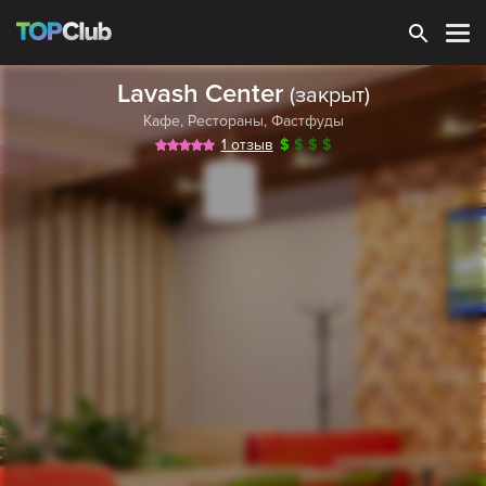
Зарегистрироваться
Lavash Center
(закрыт)
Кафе
,
Рестораны
,
Фастфуды
1 отзыв
$
$
$
$