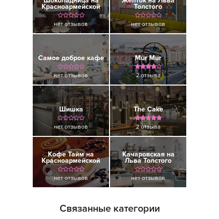
Шоколадница на
Желток на Льва
Красноармейской
Толстого
нет отзывов
нет отзывов
Самое доброе кафе
Mur Mur
нет отзывов
2 отзыва
Шишка
The Cake
нет отзывов
2 отзыва
Кофе Тайм на
Качаровская на
Красноармейской
Льва Толстого
нет отзывов
нет отзывов
Связанные категории