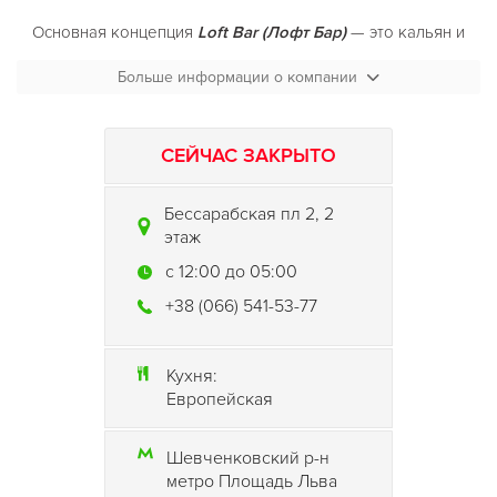
Основная концепция
Loft Bar (Лофт Бар)
— это кальян и
авторский, ручной табак! Разнообразные коктейли и блюда
Больше информации о компании
— приятное дополнение. Здесь широкий выбор кальянов:
от олдскуловского Khalil Mamoon до современных
нестандартных моделей из стекла. Таба: Yummy Cloud, Al
fakher, Mazaya, Afzal, Śerbetli, Start Now, Tangiers, Starbuzz,
СЕЙЧАС ЗАКРЫТО
Fumari, Haze, Nakhla Mizo.
Бессарабская пл 2, 2
Loft bar (Лофт Бар)
— рецепт идеального вечера: кальян на
этаж
ручном табаке, фирменный коктейль, ди-джей сет и
хорошая компания. Потому что аll you need is Loft. И Love,
c 12:00 до 05:00
естественно.
+38 (066) 541-53-77
Кухня:
Европейская
Шевченковский р-н
метро Площадь Льва