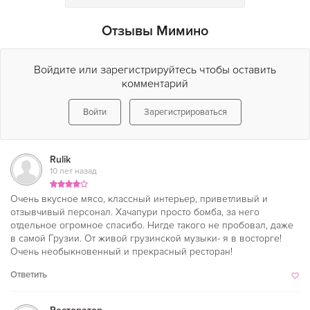
неподдельное радушие хозяев. Неудивительно, что о
«Мимино» с такой теплотой отзываются сами создатели
Отзывы Мимино
легендарного фильма – Вахтанг Кикабидзе и Гия Канчели.
А еще замечено, что тосты, которые звучат за нашими
столами, обязательно сбываются, ведь они – самые
Войдите или зарегистрируйтесь чтобы оставить
искренние.
комментарий
Войти
Зарегистрироваться
Rulik
10 лет назад
Очень вкусное мясо, классный интерьер, приветливый и
отзывчивый персонал. Хачапури просто бомба, за него
отдельное огромное спасибо. Нигде такого не пробовал, даже
в самой Грузии. От живой грузинской музыки- я в восторге!
Очень необыкновенный и прекрасный ресторан!
Ответить