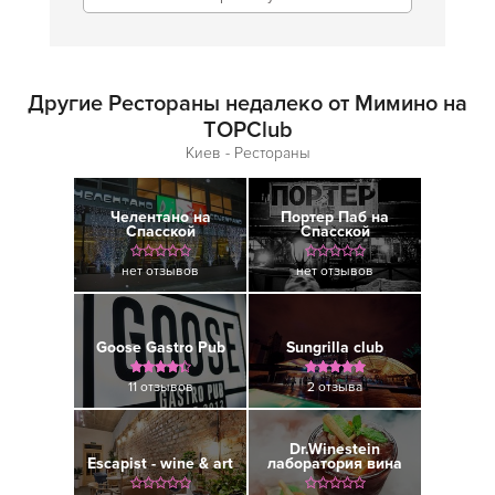
Другие Рестораны недалеко от Мимино на
TOPClub
Киев - Рестораны
Челентано на
Портер Паб на
Спасской
Спасской
нет отзывов
нет отзывов
Goose Gastro Pub
Sungrilla club
11 отзывов
2 отзыва
Dr.Winestein
Escapist - wine & art
лаборатория вина