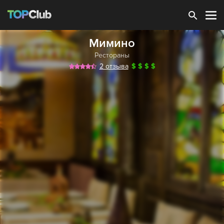
Зарегистрироваться
Мимино
Рестораны
2 отзыва
$
$
$
$