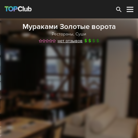
Зарегистрироваться
Мураками Золотые ворота
Рестораны
,
Суши
нет отзывов
$
$
$
$