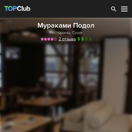
Зарегистрироваться
Мураками Подол
Рестораны
,
Суши
2 отзыва
$
$
$
$