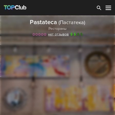
Зарегистрироваться
Pastateca
(Пастатека)
Рестораны
нет отзывов
$
$
$
$