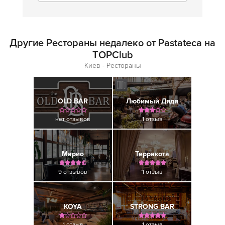
Другие Рестораны недалеко от Pastateca на
TOPClub
Киев - Рестораны
OLD BAR
Любимый Дядя
нет отзывов
1 отзыв
Марио
Терракота
9 отзывов
1 отзыв
KOYA
STRONG BAR
1 отзыв
1 отзыв