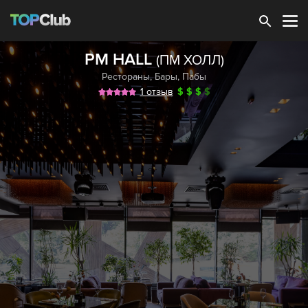
Зарегистрироваться
PM HALL
(ПМ ХОЛЛ)
Рестораны
,
Бары
,
Пабы
1 отзыв
$
$
$
$