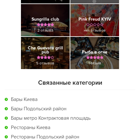
Sungrilla club
Pink Freud KYIV
2 отзыва
нет отзывов
Che Guevara grill
pub
Рыба в огне
5 отзывов
1 отзыв
Связанные категории
Бары Киева
Бары Подольский район
Бары метро Контрактовая площадь
Рестораны Киева
Рестораны Подольский район