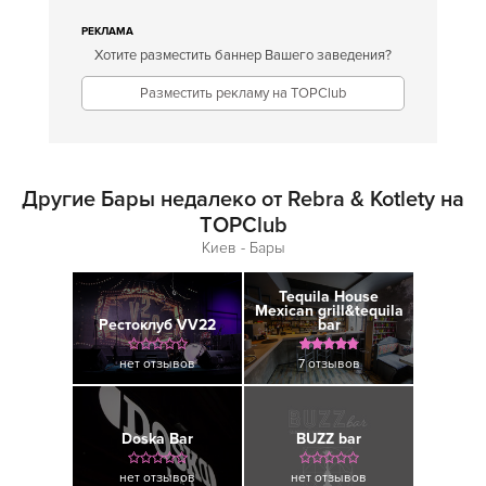
РЕКЛАМА
Хотите разместить баннер Вашего заведения?
Разместить рекламу на TOPClub
Другие Бары недалеко от Rebra & Kotlety на
TOPClub
Киев - Бары
Tequila House
Mexican grill&tequila
Рестоклуб VV22
bar
нет отзывов
7 отзывов
Doska Bar
BUZZ bar
нет отзывов
нет отзывов