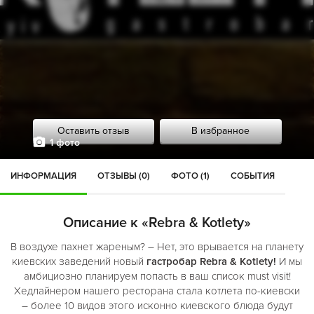
Оставить отзыв
В избранное
1 фото
ИНФОРМАЦИЯ
ОТЗЫВЫ (0)
ФОТО (1)
СОБЫТИЯ
Описание к «Rebra & Kotlety»
В воздухе пахнет жареным? – Нет, это врывается на планету
киевских заведений новый
гастробар Rebra & Kotlety!
И мы
амбициозно планируем попасть в ваш список must visit!
Хедлайнером нашего ресторана стала котлета по-киевски
– более 10 видов этого исконно киевского блюда будут