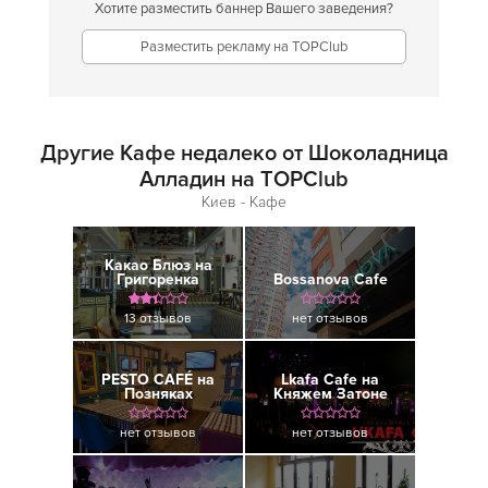
Хотите разместить баннер Вашего заведения?
Разместить рекламу на TOPClub
Другие Кафе недалеко от Шоколадница
Алладин на TOPClub
Киев - Кафе
Какао Блюз на
Григоренка
Bossanova Cafe
13 отзывов
нет отзывов
PESTO CAFÉ на
Lkafa Cafe на
Позняках
Княжем Затоне
нет отзывов
нет отзывов