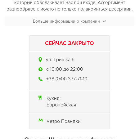
который обволакивает Вас при входе. Ассортимент
разнообразен: можно не только полакомиться десертами,
сытно поесть, но и попривередничать в выборе напитков,
Больше информации о компании
меню включает даже ныне модный мате. Набор блюд и
напитков призван удовлетворить самый изысканный вкус и
причудливый каприз.
СЕЙЧАС ЗАКРЫТО
ул. Гришка 5
c 10:00 до 22:00
+38 (044) 377-71-10
Кухня:
Европейская
метро Позняки