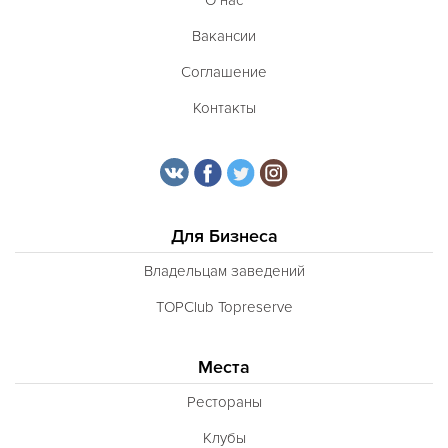
Вакансии
Соглашение
Контакты
Для Бизнеса
Владельцам заведений
TOPClub Topreserve
Места
Рестораны
Клубы