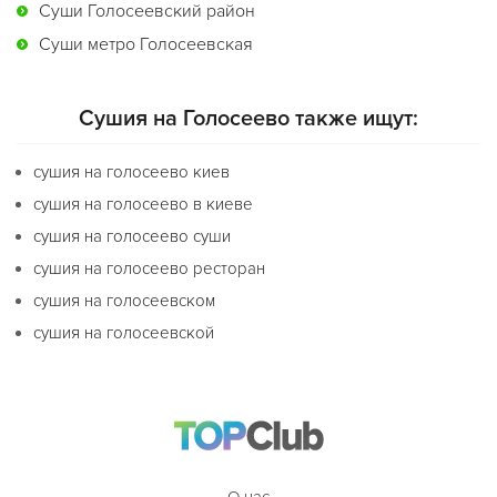
Суши Голосеевский район
Суши метро Голосеевская
Сушия на Голосеево также ищут:
сушия на голосеево киев
сушия на голосеево в киеве
сушия на голосеево суши
сушия на голосеево ресторан
сушия на голосеевском
сушия на голосеевской
О нас