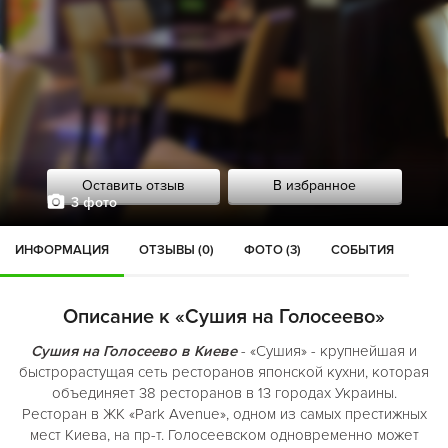
Оставить отзыв
В избранное
3 фото
ИНФОРМАЦИЯ
ОТЗЫВЫ (0)
ФОТО (3)
СОБЫТИЯ
Описание к «Сушия на Голосеево»
Сушия на Голосеево в Киеве
- «Сушия» - крупнейшая и
быстрорастущая сеть ресторанов японской кухни, которая
объединяет 38 ресторанов в 13 городах Украины.
Ресторан в ЖК «Park Avenue», одном из самых престижных
мест Киева, на пр-т. Голосеевском одновременно может