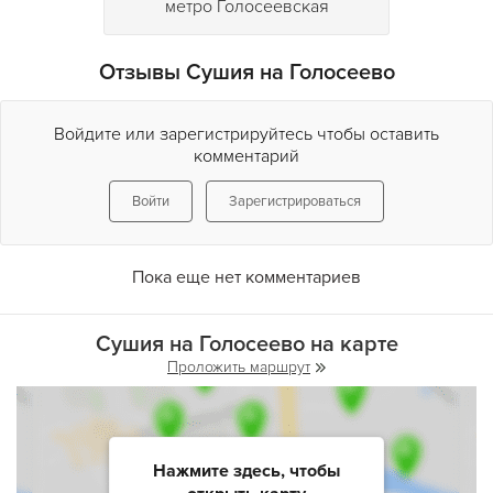
метро Голосеевская
Отзывы Сушия на Голосеево
Войдите или зарегистрируйтесь чтобы оставить
комментарий
Войти
Зарегистрироваться
Пока еще нет комментариев
Сушия на Голосеево на карте
Проложить маршрут
Нажмите здесь, чтобы