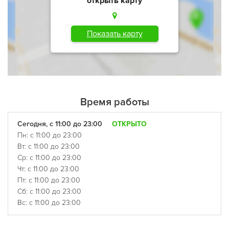
открыть карту
Показать карту
Время работы
Сегодня, с 11:00 до 23:00
ОТКРЫТО
Пн: с 11:00 до 23:00
Вт: с 11:00 до 23:00
Ср: с 11:00 до 23:00
Чт: с 11:00 до 23:00
Пт: с 11:00 до 23:00
Сб: с 11:00 до 23:00
Вс: с 11:00 до 23:00