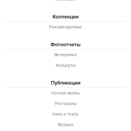
Коллекции
Рекомендуемые
Фотоотчеты
Вечеринки
Концерты
Публикации
Ночная жизнь
Рестораны
Кино и театр
Музыка