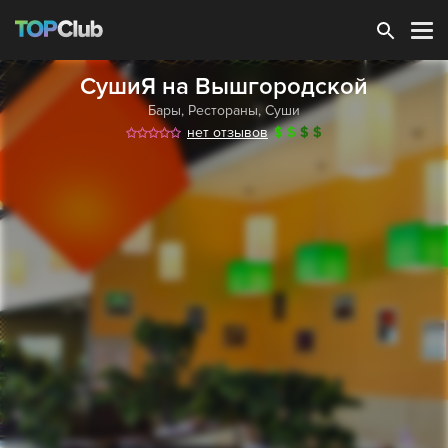
Зарегистрироваться
СушиЯ на Вышгородской
Бары
,
Рестораны
,
Суши
нет отзывов
$
$
$
$