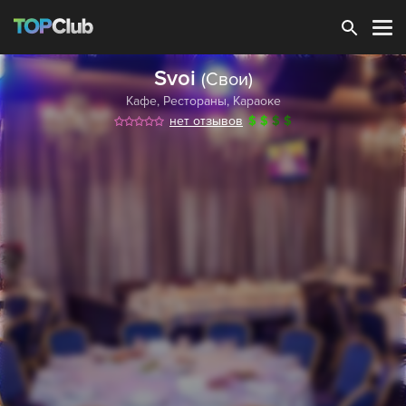
Зарегистрироваться
Svoi
(Свои)
Кафе
,
Рестораны
,
Караоке
нет отзывов
$
$
$
$