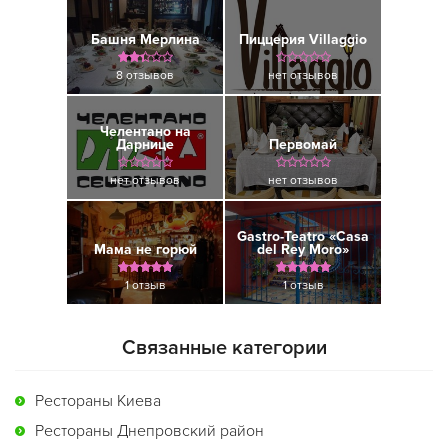
Башня Мерлина
Пиццерия Villaggio
8 отзывов
нет отзывов
Челентано на
Дарнице
Первомай
нет отзывов
нет отзывов
Gastro-Teatro «Casa
Мама не горюй
del Rey Moro»
1 отзыв
1 отзыв
Связанные категории
Рестораны Киева
Рестораны Днепровский район