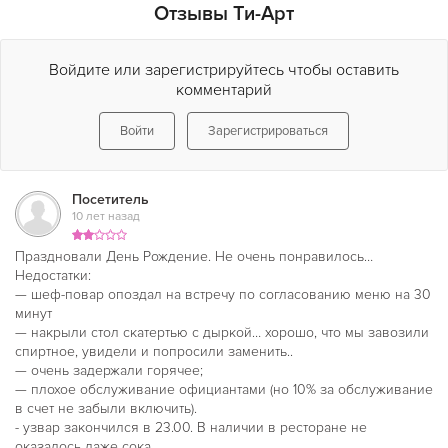
сочетании с богатой пивной картой.
Отзывы Ти-Арт
Все мясные изделия, копчености, соленые закуски
готовятся шеф-поваром собственноручно. К чему бы душа
Войдите или зарегистрируйтесь чтобы оставить
не лежала у вас сегодня, готовьтесь к ее рефлекторному
комментарий
сворачиванию-разворачиванию. Ведь каждая позиция из
объемного кожаного томика меню – истинный шедевр
Войти
Зарегистрироваться
талантливого автора. Минимум магазинных ингредиентов,
максимум своего труда и домашних продуктов. Это залог
качества, это уверенность в полезности и вкусовых
Посетитель
качествах блюда, это наслаждение пищей как истинным
10 лет назад
произведением искусства в ресторане «
Ти Арт
».
Праздновали День Рождение. Не очень понравилось…
Недостатки:
— шеф-повар опоздал на встречу по согласованию меню на 30
минут
— накрыли стол скатертью с дыркой… хорошо, что мы завозили
спиртное, увидели и попросили заменить..
— очень задержали горячее;
— плохое обслуживание официантами (но 10% за обслуживание
в счет не забыли включить).
- узвар закончился в 23.00. В наличии в ресторане не
оказалось даже сока.