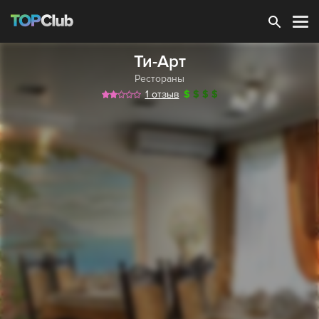
Зарегистрироваться
Ти-Арт
Рестораны
1 отзыв
$
$
$
$