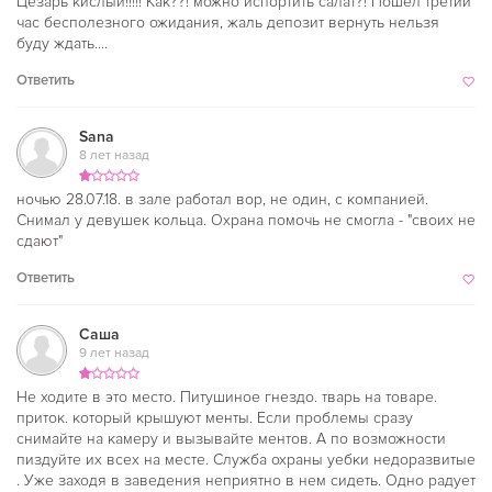
Цезарь кислый!!!!! Как??! можно испортить салат?! Пошел третий
час бесполезного ожидания, жаль депозит вернуть нельзя
буду ждать....
Ответить
Sana
8 лет назад
ночью 28.07.18. в зале работал вор, не один, с компанией.
Снимал у девушек кольца. Охрана помочь не смогла - "своих не
сдают"
Ответить
Саша
9 лет назад
Не ходите в это место. Питушиное гнездо. тварь на товаре.
приток. который крышуют менты. Если проблемы сразу
снимайте на камеру и вызывайте ментов. А по возможности
пиздуйте их всех на месте. Служба охраны уебки недоразвитые
. Уже заходя в заведения неприятно в нем сидеть. Одно радует