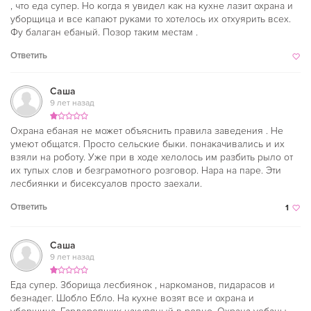
, что еда супер. Но когда я увидел как на кухне лазит охрана и
уборщица и все капают руками то хотелось их отхуярить всех.
Фу балаган ебаный. Позор таким местам .
Ответить
Саша
9 лет назад
Охрана ебаная не может объяснить правила заведения . Не
умеют общатся. Просто сельские быки. понакачивались и их
взяли на роботу. Уже при в ходе хелолось им разбить рыло от
их тупых слов и безграмотного розговор. Нара на паре. Эти
лесбиянки и бисексуалов просто заехали.
Ответить
1
Саша
9 лет назад
Еда супер. Зборища лесбиянок , наркоманов, пидарасов и
безнадег. Шобло Ебло. На кухне возят все и охрана и