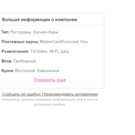
Больше информации о компании
Тип:
Рестораны
,
Кальян-бары
Платежные карты:
MasterCard/Eurocard
,
Visa
Развлечения:
TV/Video
,
Wi-Fi
,
Шоу
Вход:
Свободный
Кухня:
Восточная
,
Кавказская
Показать еще
Сообщить об ошибке. Порекомендовать исправление
Например, указана неверная информация, или в тексте
допущена ошибка.