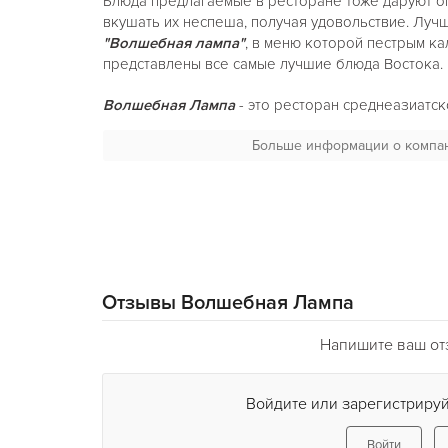
Блюда предлагаемые в ресторане тоже даруют о
вкушать их неспеша, получая удовольствие. Лучш
"Волшебная лампа"
, в меню которой пестрым к
представлены все самые лучшие блюда Востока.
Волшебная Лампа
- это ресторан среднеазиатск
который как и полагается на востоке, славится 
Больше информации о компа
гостеприимством, яркой кухней и ароматным кал
ресторане заставит вас забыть о времени и куда
атмосфера заведения приглашает Вас приобщить
культуры и насладиться ею целиком.
Ресторан "Волшебная лампа"
находится в самом 
пересечении ул. Жилянская и ул. Красноармейская
Киевского государственного театра оперетты, ч
Отзывы Волшебная Лампа
место для деловых встреч, обедов, вечернего от
Напишите ваш от
Внутри
ресторан
как сказочный дворец хана, но 
с первых же шагов почувствует себя окруженны
гостеприимством, погрузившись в настроение "Ты
Войдите или зарегистрируй
зала
ресторана
, как три ларца, откроют свои се
залах наслаждение особое, они все красивы, уют
Войти