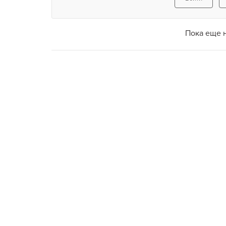
приятной беседе. Тут каждый сможет найти себе 
тайны наслаждений и вкусить ароматных кушаний
Пока еще 