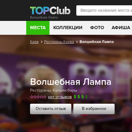
Волшебная Лампа
МЕСТА
КОЛЛЕКЦИИ
ФОТО
АФИША
Киев
Рестораны Киева
Волшебная Лампа
Волшебная Лампа
Рестораны
,
Кальян-бары
нет отзывов
$
$
$
$
Оставить отзыв
В избранное