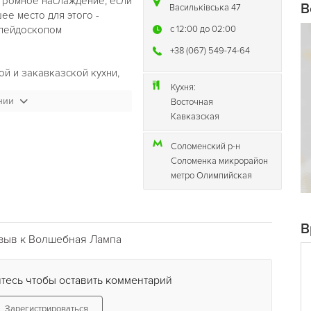
громное наслаждение, если
В
Васильківська 47
ее место для этого -
алейдоскопом
c 12:00 до 02:00
+38 (067) 549-74-64
ой и закавказской кухни,
чрезвычайным
Кухня:
нии
ьяном. Пребывание в
Восточная
-то спешить, ведь
Кавказская
ся к тонкостям восточной
Соломенский р-н
Соломенка микрорайон
центре Киева, на
метро Олимпийская
, в двух минутах ходьбы от
то делает его идеальным
дыха.
В
зыв к Волшебная Лампа
зайти туда может каждый и
м вниманием и
сячи и одной ночи". Три
тесь чтобы оставить комментарий
креты наслаждения. Во всех
ны и располагают к
Зарегистрироваться