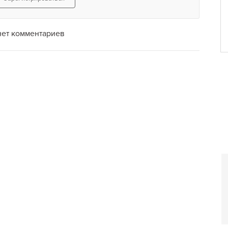
место по душе, познать
.
нет комментариев