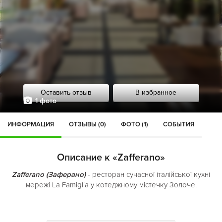
Оставить отзыв
В избранное
1 фото
ИНФОРМАЦИЯ
ОТЗЫВЫ (0)
ФОТО (1)
СОБЫТИЯ
Описание к «Zafferano»
Zafferano (Заферано)
- ресторан сучасної італійської кухні
мережі La Famiglia у котеджному містечку Золоче.