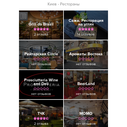
Киев - Рестораны
Сажа. Ресторация
Grill do Brasil
на углях
2 отзыва
14 отзывов
Рейтарская Circle
Ароматы Востока
нет отзывов
нет отзывов
Prosciutteria Wine
and Deli
BeerLand
нет отзывов
нет отзывов
ТЧК
МОМО
2 отзыва
нет отзывов