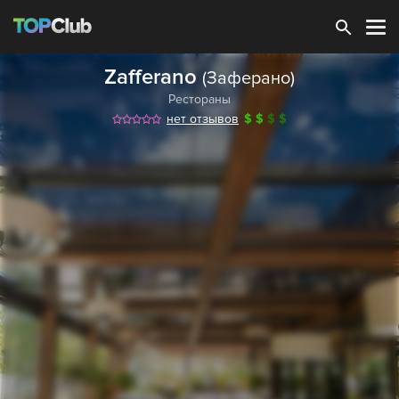
Зарегистрироваться
Zafferano
(Заферано)
Рестораны
нет отзывов
$
$
$
$