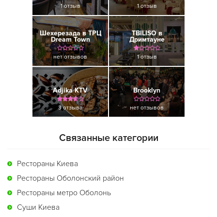
1 отзыв
1 отзыв
Шехерезада в ТРЦ
TBILISO в
Dream Town
Дримтауне
нет отзывов
1 отзыв
Adjika KTV
Brooklyn
3 отзыва
нет отзывов
Связанные категории
Рестораны Киева
Рестораны Оболонский район
Рестораны метро Оболонь
Суши Киева