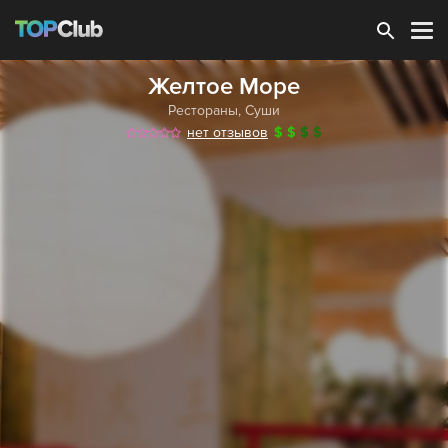
Зарегистрироваться
Желтое Море
Рестораны
,
Суши
нет отзывов
$
$
$
$