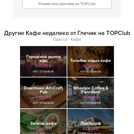
Разместить рекламу на TOPClub
Другие Кафе недалеко от Глечик на TOPClub
Одесса - Кафе
Городской рынок
еды
Тапо4ки отдых-кафе
нет отзывов
нет отзывов
Downtown Art-Craft
Whoopie Coffee &
Pub
Pancakes
нет отзывов
нет отзывов
Зелень кафе
Люстдорф