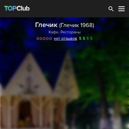
Зарегистрироваться
Глечик
(Глечик 1968)
Кафе
,
Рестораны
нет отзывов
$
$
$
$