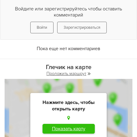
корпоративных вечеринок, выпускных вечеров на берегу
моря. И 16 уютных беседок вместимостью от 4 до 45
Войдите или зарегистрируйтесь чтобы оставить
человек в оформлении легкого шифона утопающих в
комментарий
зелени ландшафта с видом на Черное море.
Войти
Зарегистрироваться
Пока еще нет комментариев
Глечик на карте
Проложить маршрут
Нажмите здесь, чтобы
открыть карту
Показать карту