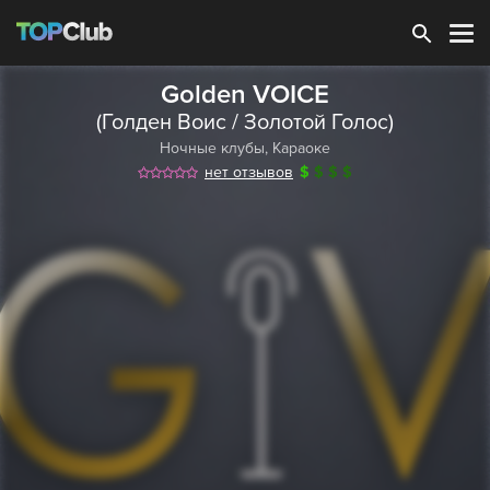
Зарегистрироваться
Golden VOICE
(Голден Воис / Золотой Голос)
Ночные клубы
,
Караоке
нет отзывов
$
$
$
$