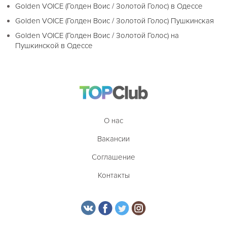
Golden VOICE (Голден Воис / Золотой Голос) в Одессе
Golden VOICE (Голден Воис / Золотой Голос) Пушкинская
Golden VOICE (Голден Воис / Золотой Голос) на
Пушкинской в Одессе
О нас
Вакансии
Соглашение
Контакты