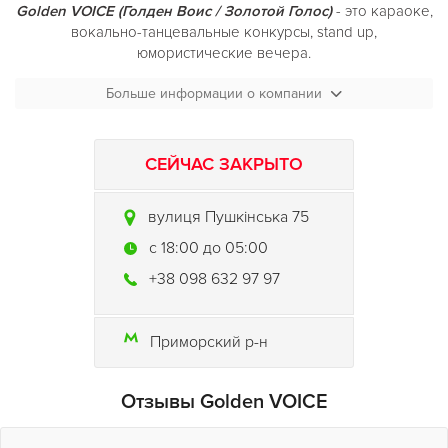
Golden VOICE (Голден Воис / Золотой Голос)
- это
караоке,
вокально-танцевальные конкурсы, stand up,
юмористические вечера.
Больше информации о компании
СЕЙЧАС ЗАКРЫТО
вулиця Пушкінська 75
c 18:00 до 05:00
+38 098 632 97 97
Приморский р-н
Отзывы Golden VOICE