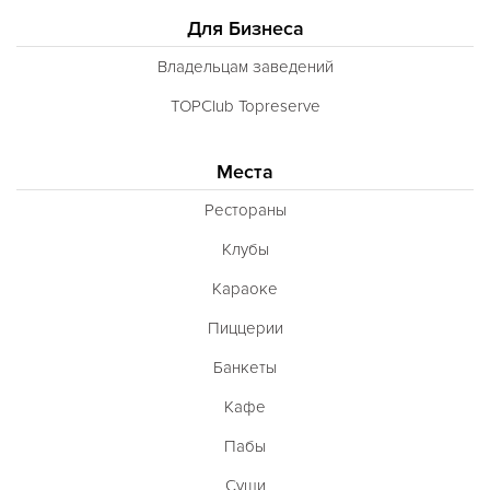
Для Бизнеса
Владельцам заведений
TOPClub Topreserve
Места
Рестораны
Клубы
Караоке
Пиццерии
Банкеты
Кафе
Пабы
Суши