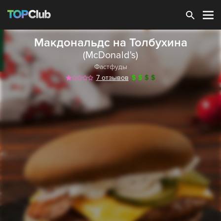
Зарегистрироваться
Макдональдс на Толбухина
(McDonald's)
Фастфуды
7 отзывов
$
$
$
$