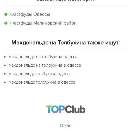
Фастфуды Одессы
Фастфуды Малиновский район
Макдональдс на Толбухина также ищут:
макдональдс на толбухина одесса
макдональдс на толбухина в одессе
макдональдс толбухина одесса
макдональдс толбухина в одессе
О нас