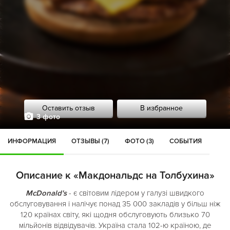
Оставить отзыв
В избранное
3 фото
ИНФОРМАЦИЯ
ОТЗЫВЫ (7)
ФОТО (3)
СОБЫТИЯ
Описание к «Макдональдс на Толбухина»
McDonald's
- є світовим лідером у галузі швидкого
обслуговування і налічує понад 35 000 закладів у більш ніж
120 країнах світу, які щодня обслуговують близько 70
мільйонів відвідувачів. Україна стала 102-ю країною, де