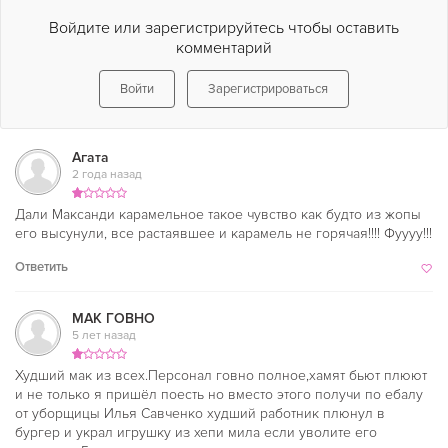
Войдите или зарегистрируйтесь чтобы оставить
комментарий
Войти
Зарегистрироваться
Агата
2 года назад
Дали Максанди карамельное такое чувство как будто из жопы
его высунули, все растаявшее и карамель не горячая!!!! Фуууу!!!
Ответить
МАК ГОВНО
5 лет назад
Худший мак из всех.Персонал говно полное,хамят бьют плюют
и не только я пришёл поесть но вместо этого получи по ебалу
от уборщицы Илья Савченко худший работник плюнул в
бургер и украл игрушку из хепи мила если уволите его