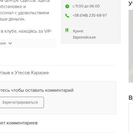
ом центре Одессы. Здесь
У
обстановке и
c 11:00 до 06:00
рсонал с удовольствием
+38 (048) 235-68-97
аши деньги».
 клубе, находясь за VIP-
Кухня:
амое мягкое и комфортное
Европейская
нии
отведать блюда
р - отличную выпивку для
аоке систему нового
тзыв к Утесов Караоке
альные микрофоны, базу
тесь чтобы оставить комментарий
о удовольствие.
В
Зарегистрироваться
нет комментариев