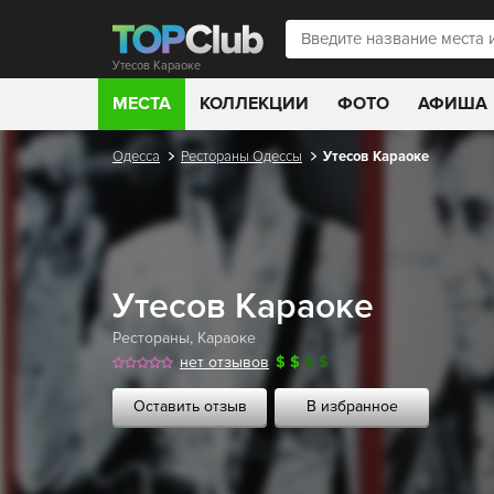
Утесов Караоке
МЕСТА
КОЛЛЕКЦИИ
ФОТО
АФИША
Одесса
Рестораны Одессы
Утесов Караоке
Утесов Караоке
Рестораны
,
Караоке
нет отзывов
$
$
$
$
Оставить отзыв
В избранное