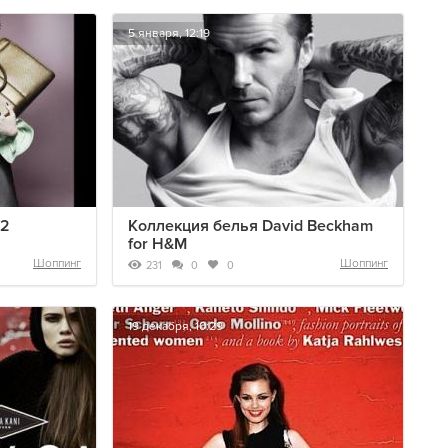
5 января, 12:19
12
Коллекция белья David Beckham
for H&M
Шоппинг
Шоппинг
231
0
0
19 декабря, 10:29