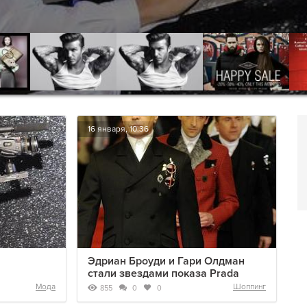
16 января, 10:36
Эдриан Броуди и Гари Олдман
стали звездами показа Prada
Мода
Шоппинг
855
0
0