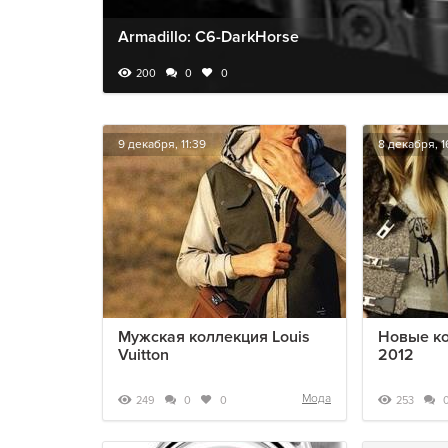
Armadillo: C6-DarkHorse
200
0
0
9 декабря, 11:39
8 декабря, 1
Мужская коллекция Louis
Новые ко
Vuitton
2012
Мода
249
253
0
0