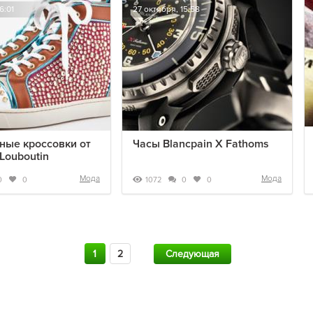
6:01
27 октября, 15:58
ые кроссовки от
Часы Blancpain X Fathoms
 Louboutin
Мода
Мода
1072
0
0
0
0
1
2
Следующая