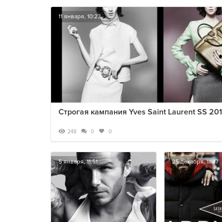
11 января, 10:23
Cтрогая кампания Yves Saint Laurent SS 20
248
0
0
5 января, 11:51
25 декабря, 11:47