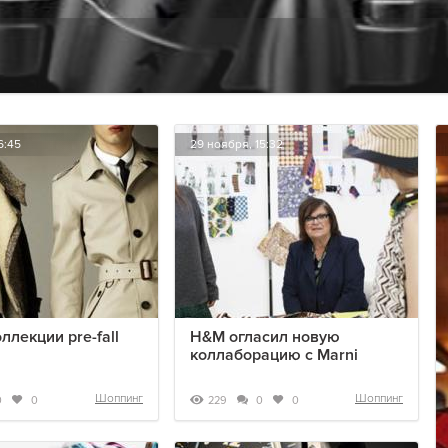
6:45
29 ноября, 15:32
ллекции pre-fall
H&M огласил новую
коллаборацию с Marni
Шоппинг
Шоппинг
229
0
0
0
0