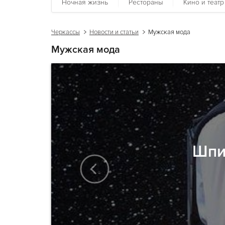
Ночная жизнь
Рестораны
Кино и театр
Черкассы
Новости и статьи
Мужская мода
Мужская мода
Шпио