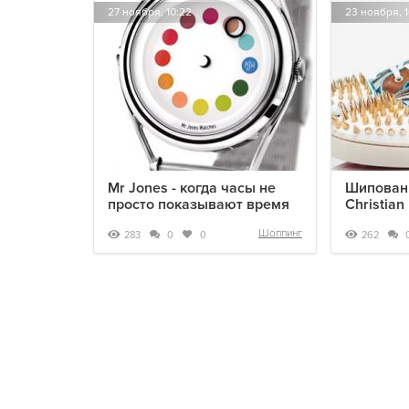
27 ноября, 10:22
23 ноября, 1
Mr Jones - когда часы не
Шипованн
просто показывают время
Christian
Шоппинг
283
262
0
0