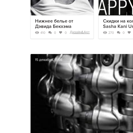
Нижнее белье от
Скидки на к
Дэвида Бекхэма
Sasha Kani U
Дизайн&Арт
410
270
0
0
0
15 декабря, 11:56