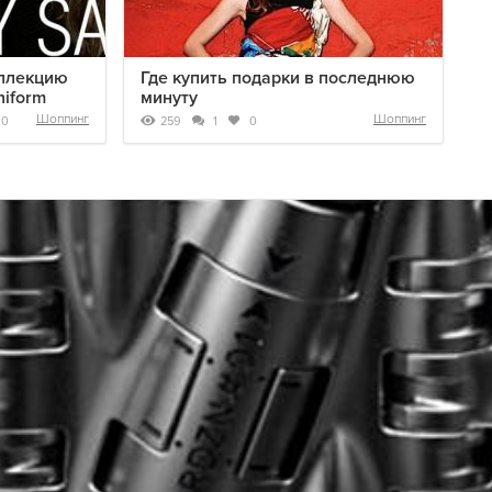
оллекцию
Где купить подарки в последнюю
niform
минуту
Шоппинг
Шоппинг
259
0
1
0