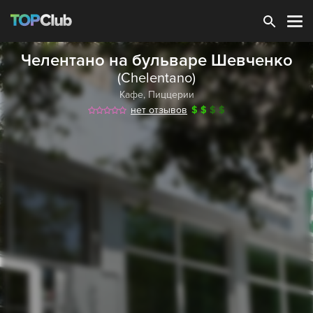
Зарегистрироваться
Челентано на бульваре Шевченко
(Chelentano)
Кафе
,
Пиццерии
нет отзывов
$
$
$
$