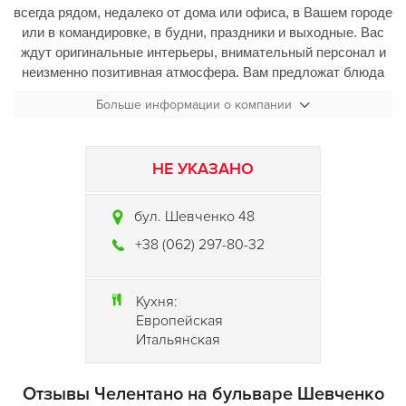
всегда рядом, недалеко от дома или офиса, в Вашем городе
или в командировке, в будни, праздники и выходные. Вас
ждут оригинальные интерьеры, внимательный персонал и
неизменно позитивная атмосфера. Вам предложат блюда
только из свежих продуктов, богатые на микроэлементы,
Больше информации о компании
витамины и минералы. Паста, блинчики, салаты, супы,
напитки, десерты и настоящий кофе. Все блюда созданы,
чтобы поразить Ваш вкус.
НЕ УКАЗАНО
А пицца! Хочется чего-то нового? Экспериментируйте на
здоровье и приятного Вам аппетита! Если в пиццу можно
бул. Шевченко 48
добавлять, скажем, 10 начинок, то количество различных
+38 (062) 297-80-32
вариантов будет равно 1023. Каждая комбинация
подчеркивает индивидуальность и дарит максимальное
наслаждение от пиццы на Ваш вкус. Быть всегда собой -
Кухня:
это быть свободным. "
Пицца Челентано
" - каждый день
Европейская
новые впечатления и открытия!
Итальянская
Отзывы Челентано на бульваре Шевченко