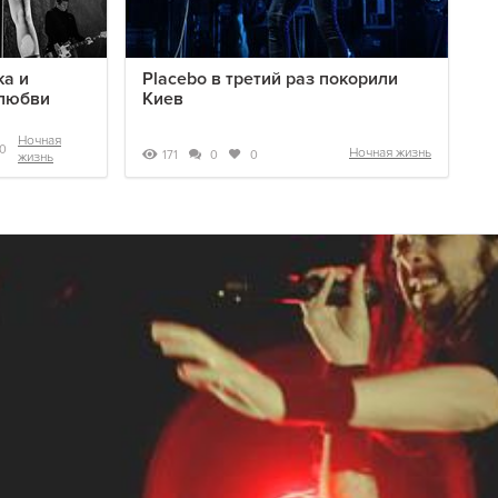
ка и
Placebo в третий раз покорили
 любви
Киев
Ночная
0
Ночная жизнь
171
0
0
жизнь