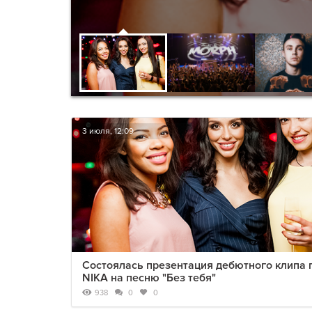
3 июля, 12:09
Cостоялась презентация дебютного клипа
NIKA на песню "Без тебя"
938
0
0