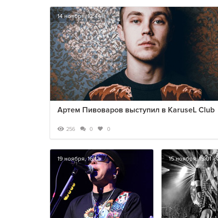
14 ноября, 12:44
Артем Пивоваров выступил в KaruseL Club
256
0
0
19 ноября, 16:12
15 ноября, 15:01