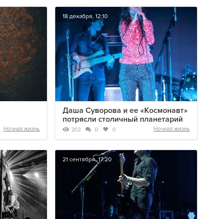
18 декабря, 12:10
Даша Суворова и ее «Космонавт»
потрясли столичный планетарий
Ночная жизнь
Ночная жизнь
202
0
0
21 сентября, 17:20