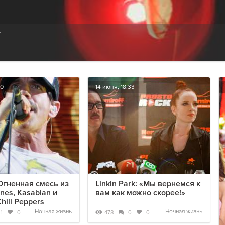
у
10
14 июня, 18:33
Огненная смесь из
Linkin Park: «Мы вернемся к
nes, Kasabian и
вам как можно скорее!»
hili Peppers
Ночная жизнь
Ночная жизнь
478
1
0
0
0