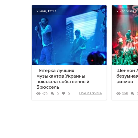
2 мая, 12:27
25 апреля, 11
Пятерка лучших
Шеннон Л
музыкантов Украины
безумная
показала собственный
ритмов
Брюссель
Ночная жизнь
479
305
0
0