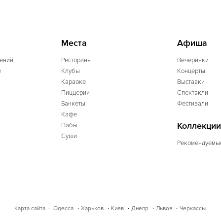
Места
Афиша
ений
Рестораны
Вечеринки
e
Клубы
Концерты
Караоке
Выставки
Пиццерии
Спектакли
Банкеты
Фестивали
Кафе
Коллекции
Пабы
Суши
Рекомендуемы
Одесса
Харьков
Киев
Днепр
Львов
Черкассы
Карта сайта