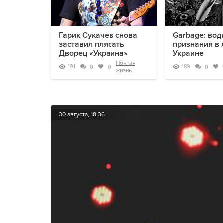
Гарик Сукачев снова
Garbage: вод
заставил плясать
признания в
Дворец «Украина»
Украине
Ночная
191
189
0
0
0
жизнь
30 августа, 18:36