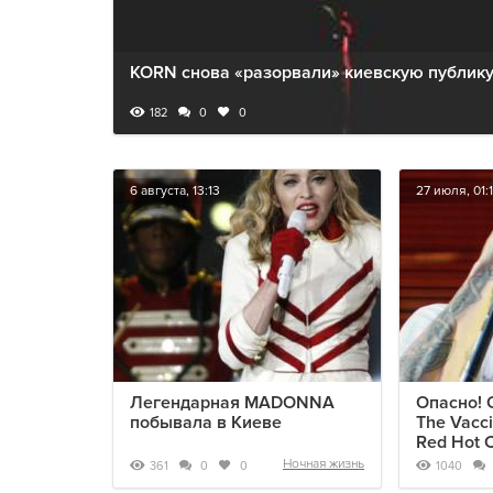
KORN снова «разорвали» киевскую публик
182
0
0
6 августа, 13:13
27 июля, 01:
Легендарная MADONNA
Опасно! 
побывала в Киеве
The Vacci
Red Hot C
Ночная жизнь
361
1040
0
0