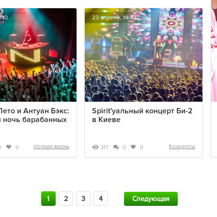
:10
23 апреля, 14:43
ето и Антуан Бэкс:
Spirit'уальный концерт Би-2
 ночь барабанных
в Киеве
Ночная жизнь
Концерты
317
0
0
0
0
1
2
3
4
Следующая