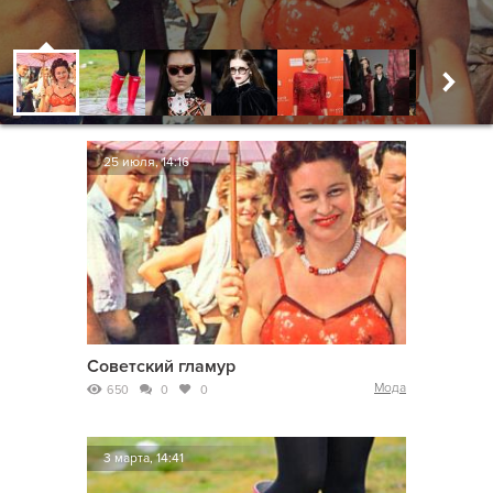
25 июля, 14:16
Советский гламур
Мода
650
0
0
3 марта, 14:41