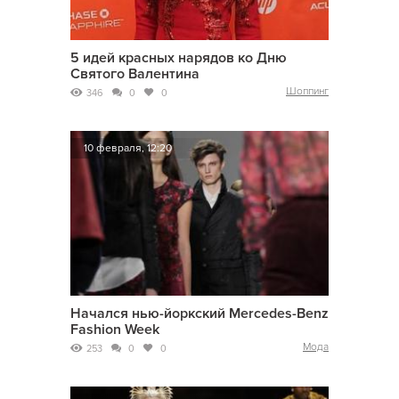
5 идей красных нарядов ко Дню
Святого Валентина
Шоппинг
346
0
0
10 февраля, 12:20
Начался нью-йоркский Mercedes-Benz
Fashion Week
Мода
253
0
0