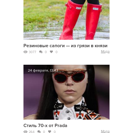
Резиновые сапоги — из грязи в князи
Мода
3077
0
0
24 февраля, 13:43
Стиль 70-х от Prada
Мода
264
0
0