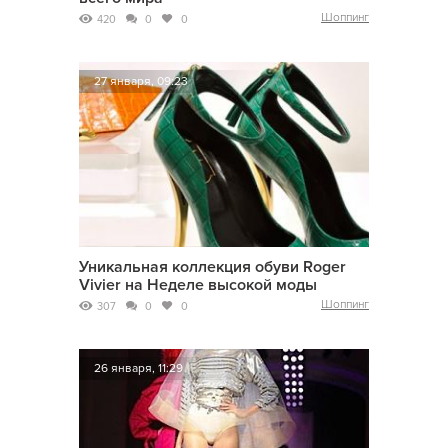
Шоппинг
420
0
0
27 января, 09:23
Уникальная коллекция обуви Roger
Vivier на Неделе высокой моды
Шоппинг
307
0
0
26 января, 11:29