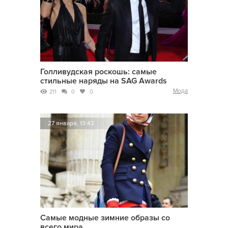
Голливудская роскошь: самые
стильные наряды на SAG Awards
Мода
211
0
0
27 января, 13:43
Самые модные зимние образы со
всего мира