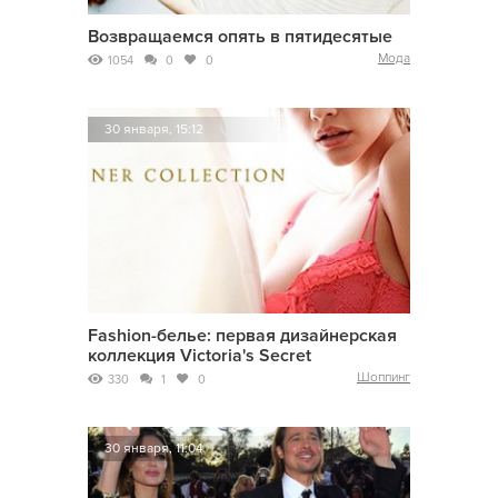
Возвращаемся опять в пятидесятые
Мода
1054
0
0
30 января, 15:12
Fashion-белье: первая дизайнерская
коллекция Victoria's Secret
Шоппинг
330
1
0
30 января, 11:04