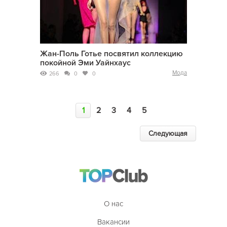
Жан-Поль Готье посвятил коллекцию
покойной Эми Уайнхаус
Мода
266
0
0
1
2
3
4
5
Следующая
О нас
Вакансии