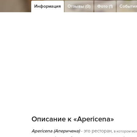
Информация
Отзывы (0)
Фото (1)
Событи
Описание к «Apericena»
Apericena (Аперичена)
- это ресторан,
в котором мо