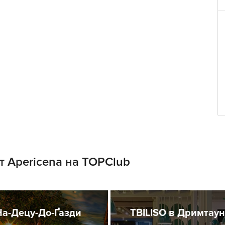
 Apericena на TOPClub
На-Децу-До-Ґазди
TBILISO в Дримтау