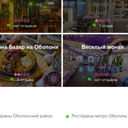
нет отзывов
1 отзыв
она Базар на Оболони
Веселый монах
3 отзыва
нет отзывов
ораны Оболонский район
Рестораны метро Оболонь