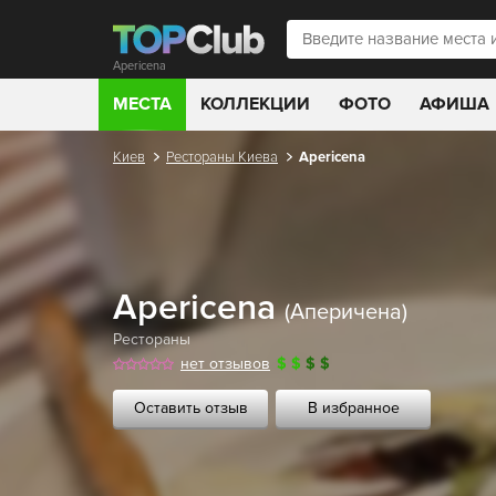
Apericena
МЕСТА
КОЛЛЕКЦИИ
ФОТО
АФИША
Киев
Рестораны Киева
Apericena
Apericena
(Аперичена)
Рестораны
нет отзывов
$
$
$
$
Оставить отзыв
В избранное