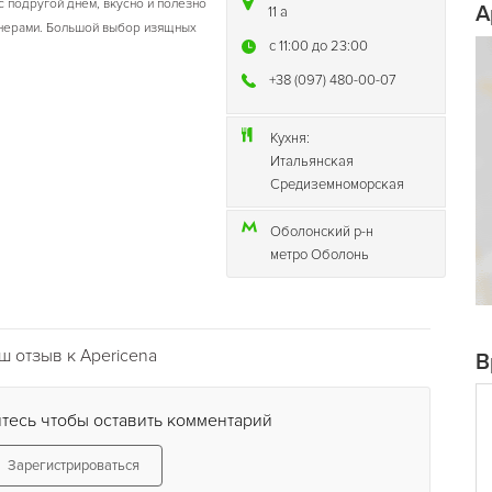
с подругой днем, вкусно и полезно
A
11 а
ртнерами. Большой выбор изящных
c 11:00 до 23:00
+38 (097) 480-00-07
Кухня:
Итальянская
Средиземноморская
Оболонский р-н
метро Оболонь
 отзыв к Apericena
В
тесь чтобы оставить комментарий
Зарегистрироваться