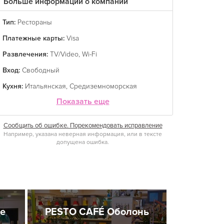
Больше информации о компании
Тип:
Рестораны
Платежные карты:
Visa
Развлечения:
TV/Video
,
Wi-Fi
Вход:
Свободный
Кухня:
Итальянская
,
Средиземноморская
Показать еще
Сообщить об ошибке. Порекомендовать исправление
Например, указана неверная информация, или в тексте
допущена ошибка.
не
PESTO CAFÉ Оболонь