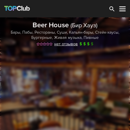
Зарегистрироваться
Beer House
(Бир Хауз)
Бары
,
Пабы
,
Рестораны
,
Суши
,
Кальян-бары
,
Стейк-хаусы
,
Бургерные
,
Живая музыка
,
Пивные
нет отзывов
$
$
$
$