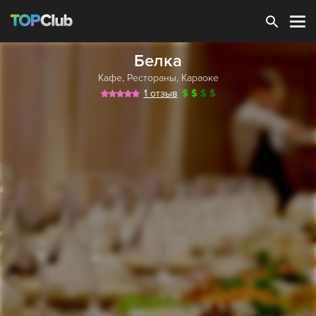
Зарегистрироваться
Белка
Кафе
,
Рестораны
,
Караоке
1 отзыв
$
$
$
$