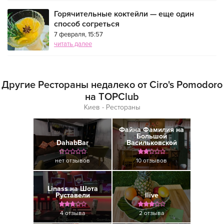
Горячительные коктейли — еще один
способ согреться
7 февраля, 15:57
читать далее
Другие Рестораны недалеко от Ciro's Pomodoro
на TOPClub
Киев - Рестораны
Файна Фамилия на
Большой
DahabBar
Васильковской
нет отзывов
10 отзывов
Linass на Шота
Руставели
Ilive
4 отзыва
2 отзыва