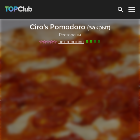
Зарегистрироваться
Ciro's Pomodoro
(закрыт)
Рестораны
нет отзывов
$
$
$
$