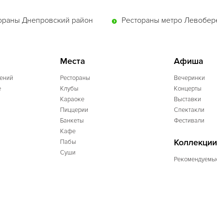
ораны Днепровский район
Рестораны метро Левобе
Места
Афиша
ений
Рестораны
Вечеринки
e
Клубы
Концерты
Караоке
Выставки
Пиццерии
Спектакли
Банкеты
Фестивали
Кафе
Коллекции
Пабы
Суши
Рекомендуемы