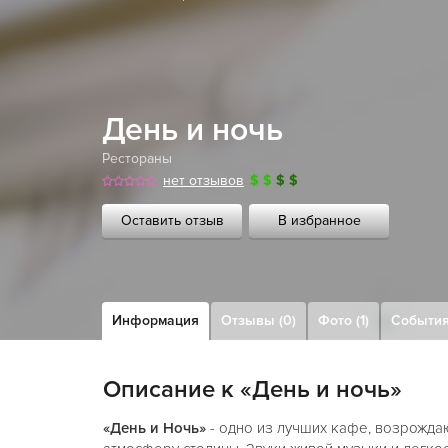
День и ночь
Рестораны
нет отзывов
$
$
$
$
Оставить отзыв
В избранное
Информация
Отзывы (0)
Фото (1)
Событи
Описание к «День и ночь»
«День и Ночь»
- одно из лучших кафе, возрожд