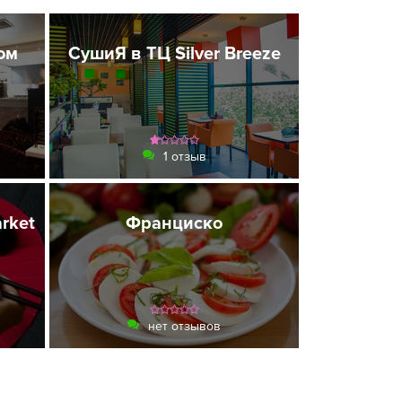
ом
СушиЯ в ТЦ Silver Breeze
1 отзыв
arket
Франциско
нет отзывов