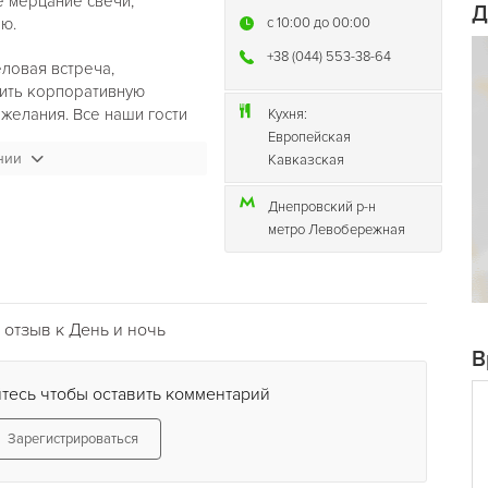
е мерцание свечи,
Д
ю.
c 10:00 до 00:00
+38 (044) 553-38-64
ловая встреча,
оить корпоративную
желания. Все наши гости
Кухня:
 стать нашими постоянными
Европейская
нии
тема скидок и подарков.
Кавказская
са. Зеркальный зал -
ный зал - рассчитан на 45
Днепровский р-н
ящих) рассчитан на 16 мест.
метро Левобережная
йской кавказской кухни.
юдо, которое будет
й выбор качественного
отзыв к День и ночь
одящий к блюду напиток, а
В
ут продлить интересную
тесь чтобы оставить комментарий
банкет и тематический
Зарегистрироваться
едущих, музыкантов,