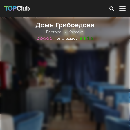
Зарегистрироваться
Домъ Грибоедова
Рестораны
,
Караоке
нет отзывов
$
$
$
$