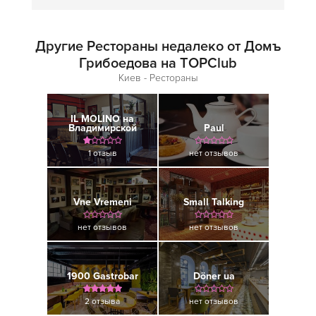
Другие Рестораны недалеко от Домъ
Грибоедова на TOPClub
Киев - Рестораны
IL MOLINO на
Владимирской
Paul
1 отзыв
нет отзывов
Vne Vremeni
Small Talking
нет отзывов
нет отзывов
1900 Gastrobar
Döner ua
2 отзыва
нет отзывов