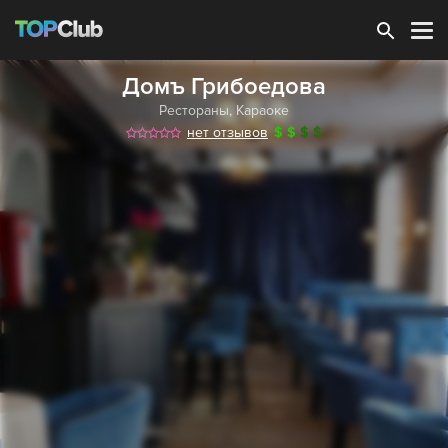
Зарегистрироваться
Домъ Грибоедова
Рестораны
,
Караоке
нет отзывов
$
$
$
$