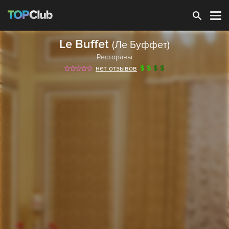
Зарегистрироваться
Le Buffet
(Ле Буффет)
Рестораны
нет отзывов
$
$
$
$