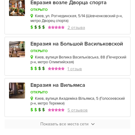
Евразия возле Дворца спорта
ОТКРЫТО
Киев, ул. Рогнединская, 5/14
(
Шевченковский р-н
,
метро Дворец спорта
)
$
$
$
$
2 отзыва
Евразия на Большой Васильковской
ОТКРЫТО
Киев, вулиця Велика Васильківська, 88
(
Печерский
р-н
,
метро Олимпийская
)
$
$
$
$
1 отзыв
Евразия на Вильямса
ОТКРЫТО
Киев, вулиця Академіка Вільямса, 5
(
Голосеевский
р-н
,
метро Теремки
)
$
$
$
$
5 отзывов
Показать все места сети