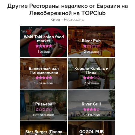
Другие Рестораны недалеко от Евразия на
Левобережной на TOPClub
Киев - Рестораны
Woki Toki asian food
market
River Pub
1 отзыв
2 отзыва
Банкетный зал
Короли Колбас и
Потемкинский
Пива
15 отзывов
2 отзыва
Ривьера
River Grill
нет отзывов
6 отзывов
Star Burger (Павла
GOGOL PUB