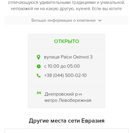
отличающуюся удивительными традициями и уникальной,
непохожей ни на какую другую, кухней. Если вы хотите
отдохнуть в спокойной умиротворяющей обстановке
Больше информации о компании
наслаждаясь вкусом экзотических блюд обязательно
проведите свое свободное время в ресторане японской
кухни сети «Евразия». В ресторане работает караоке-зал
на 15 мест.
ОТКРЫТО
вулиця Раїси Окіпної 3
c 10:00 до 05:00
+38 (044) 500-02-10
Днепровский р-н
метро Левобережная
Другие места сети Евразия