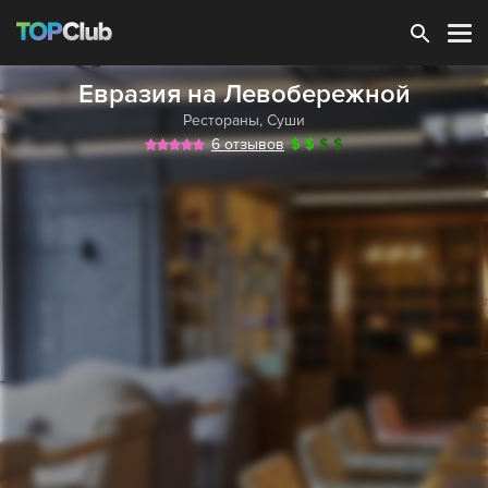
Зарегистрироваться
Евразия на Левобережной
Рестораны
,
Суши
6 отзывов
$
$
$
$