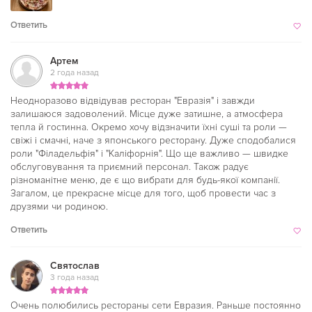
Ответить
Артем
2 года назад
Неодноразово відвідував ресторан "Евразія" і завжди
залишаюся задоволений. Місце дуже затишне, а атмосфера
тепла й гостинна. Окремо хочу відзначити їхні суші та роли —
свіжі і смачні, наче з японського ресторану. Дуже сподобалися
роли "Філадельфія" і "Каліфорнія". Що ще важливо — швидке
обслуговування та приємний персонал. Також радує
різноманітне меню, де є що вибрати для будь-якої компанії.
Загалом, це прекрасне місце для того, щоб провести час з
друзями чи родиною.
Ответить
Святослав
3 года назад
Очень полюбились рестораны сети Евразия. Раньше постоянно