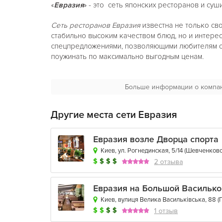
«
Евразия
» - это сеть японских ресторанов и суш
Сеть ресторанов Евразия
известна не только св
стабильно высоким качеством блюд, но и интере
спецпредложениями, позволяющими любителям с
поужинать по максимально выгодным ценам.
Самая известная акция сети – «Счастливые часы»
до 18-00 "Счастливые Часы" - при заказе одного
Больше информации о компа
получаете бесплатно.
Другие места сети Евразия
Евразия возле Дворца спорта
Киев, ул. Рогнединская, 5/14
(
Шевченковс
$
$
$
$
2 отзыва
Евразия на Большой Василько
Киев, вулиця Велика Васильківська, 88
(
$
$
$
$
1 отзыв