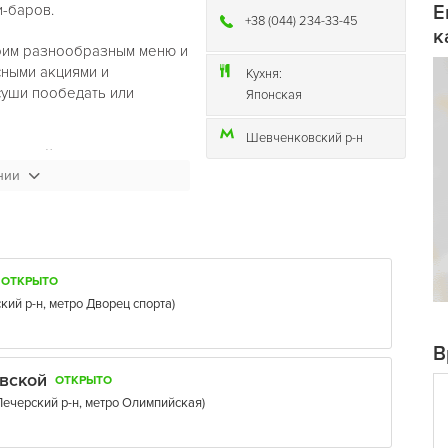
и-баров.
Е
+38 (044) 234-33-45
к
оим разнообразным меню и
сными акциями и
Кухня:
уши пообедать или
Японская
Шевченковский р-н
.Каждый день акция с 15-00
 блюда второе такое же
нии
ОТКРЫТО
кий р-н
,
метро Дворец спорта
)
В
вской
ОТКРЫТО
Печерский р-н
,
метро Олимпийская
)