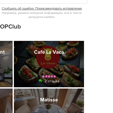
Сообщить об ошибке. Порекомендовать исправление
Например, указана неверная информация, или в тексте
допущена ошибка.
TOPClub
ant
Cafe La Vaca
2 отзыва
Matisse