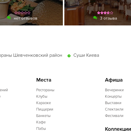
нет отзывов
3 отзыва
ораны Шевченковский район
Суши Киева
Места
Афиша
ений
Рестораны
Вечеринки
e
Клубы
Концерты
Караоке
Выставки
Пиццерии
Спектакли
Банкеты
Фестивали
Кафе
Коллекции
Пабы