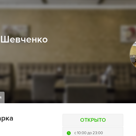
Т.Шевченко
я
арка
ОТКРЫТО
c 10:00 до 23:00