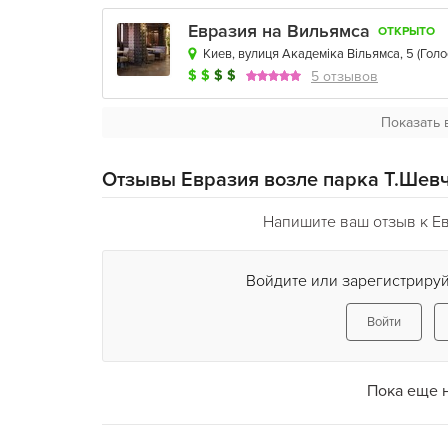
Евразия на Вильямса
ОТКРЫТО
Киев, вулиця Академіка Вільямса, 5
(
Голо
$
$
$
$
5 отзывов
Показать 
Отзывы Евразия возле парка Т.Шев
Напишите ваш отзыв к Е
Войдите или зарегистрируй
Войти
Пока еще 