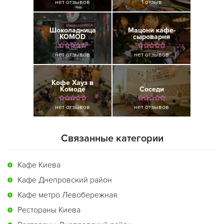
нет отзывов
1 отзыв
Шоколадница
Мацони кафе-
КОМОD
сыроварня
нет отзывов
нет отзывов
Кофе Хауз в
Комоде
Соседи
нет отзывов
нет отзывов
Связанные категории
Кафе Киева
Кафе Днепровский район
Кафе метро Левобережная
Рестораны Киева