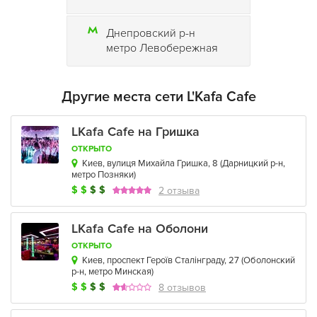
Днепровский р-н
метро Левобережная
Другие места сети L'Kafa Cafe
LKafa Cafe на Гришка
ОТКРЫТО
Киев, вулиця Михайла Гришка, 8
(
Дарницкий р-н
,
метро Позняки
)
$
$
$
$
2 отзыва
LKafa Cafe на Оболони
ОТКРЫТО
Киев, проспект Героїв Сталінграду, 27
(
Оболонский
р-н
,
метро Минская
)
$
$
$
$
8 отзывов