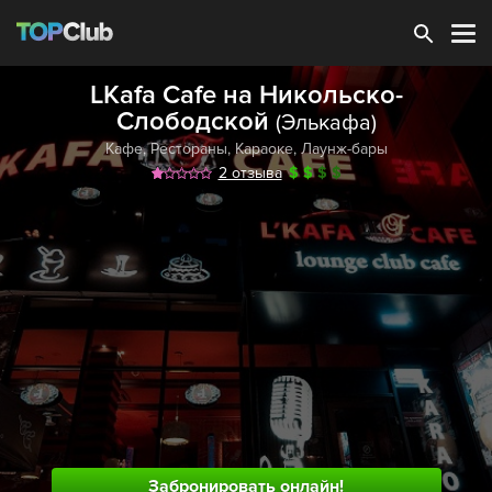
Зарегистрироваться
LKafa Cafe на Никольско-
Слободской
(Элькафа)
Кафе
,
Рестораны
,
Караоке
,
Лаунж-бары
2 отзыва
$
$
$
$
Забронировать онлайн!