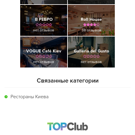
В РЕБРО
Roll House
нет отзывов
38 отзывов
VOGUE Café Kiev
Galleria del Gusto
нет отзывов
нет отзывов
Связанные категории
Рестораны Киева