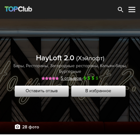
Зарегистрироваться
HayLoft 2.0
(Хэйлофт)
Бары
,
Рестораны
,
Загородные рестораны
,
Кальян-бары
,
Бургерные
5 отзывов
$
$
$
$
Оставить отзыв
В избранное
28 фото