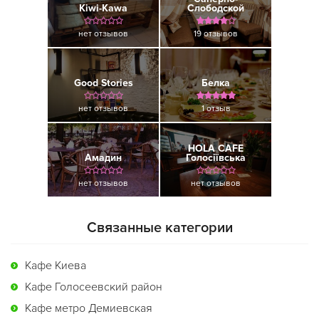
Kiwi-Kawa
Слободской
нет отзывов
19 отзывов
Good Stories
Белка
нет отзывов
1 отзыв
HOLA CAFE
Амадин
Голосіївська
нет отзывов
нет отзывов
Связанные категории
Кафе Киева
Кафе Голосеевский район
Кафе метро Демиевская