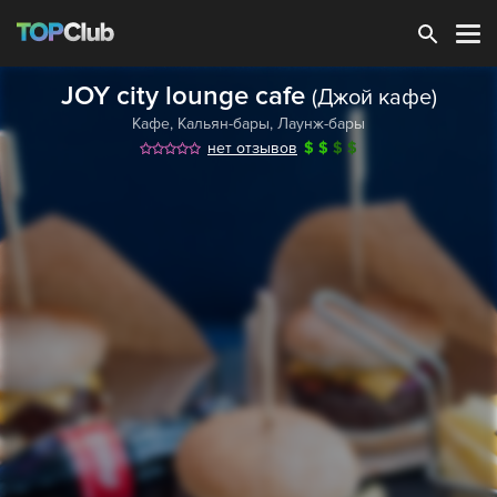
Зарегистрироваться
JOY city lounge cafe
(Джой кафе)
Кафе
,
Кальян-бары
,
Лаунж-бары
нет отзывов
$
$
$
$