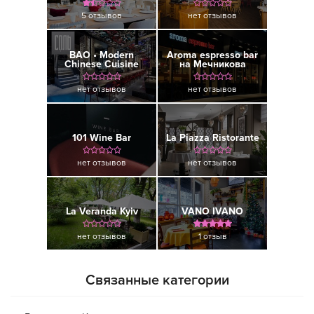
5 отзывов
нет отзывов
BAO • Modern
Aroma espresso bar
Chinese Cuisine
на Мечникова
нет отзывов
нет отзывов
101 Wine Bar
La Piazza Ristorante
нет отзывов
нет отзывов
La Veranda Kyiv
VANO IVANO
нет отзывов
1 отзыв
Связанные категории