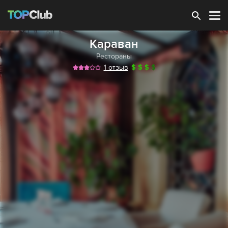
Зарегистрироваться
Караван
Рестораны
1 отзыв
$
$
$
$