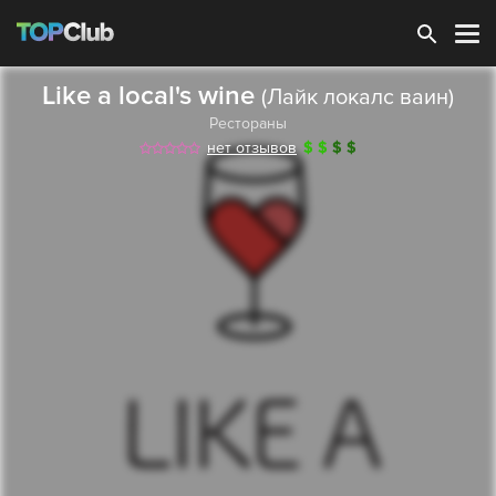
Зарегистрироваться
Like a local's wine
(Лайк локалс ваин)
Рестораны
нет отзывов
$
$
$
$