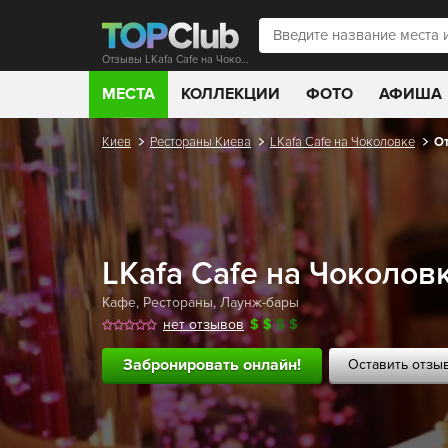
Отзывы LKafa Cafe на Чоколовке
МЕСТА
КОЛЛЕКЦИИ
ФОТО
АФИША
Киев
Рестораны Киева
LKafa Cafe на Чоколовке
О
LKafa Cafe на Чоколов
Кафе
,
Рестораны
,
Лаунж-бары
нет отзывов
$
$
$
$
Забронировать онлайн!
Оставить отзы