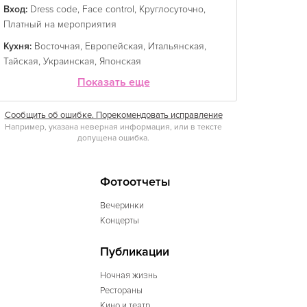
Вход:
Dress code
,
Face control
,
Круглосуточно
,
Платный на мероприятия
Кухня:
Восточная
,
Европейская
,
Итальянская
,
Тайская
,
Украинская
,
Японская
Показать еще
Сообщить об ошибке. Порекомендовать исправление
Например, указана неверная информация, или в тексте
допущена ошибка.
Фотоотчеты
Вечеринки
Концерты
Публикации
Ночная жизнь
Рестораны
Кино и театр