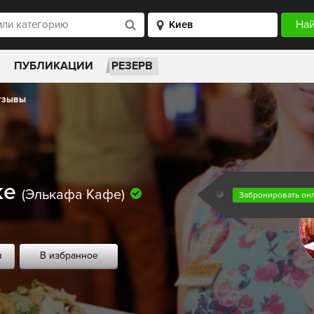
ПУБЛИКАЦИИ
РЕЗЕРВ
тзывы
ке
(Элькафа Кафе)
Забронировать он
в
В избранное