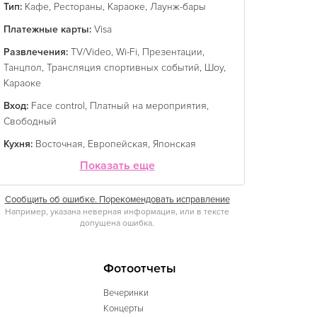
Тип:
Кафе
,
Рестораны
,
Караоке
,
Лаунж-бары
Платежные карты:
Visa
Развлечения:
TV/Video
,
Wi-Fi
,
Презентации
,
Танцпол
,
Трансляция спортивных событий
,
Шоу
,
Караоке
Вход:
Face control
,
Платный на мероприятия
,
Свободный
Кухня:
Восточная
,
Европейская
,
Японская
Показать еще
Сообщить об ошибке. Порекомендовать исправление
Например, указана неверная информация, или в тексте
допущена ошибка.
Фотоотчеты
Вечеринки
Концерты