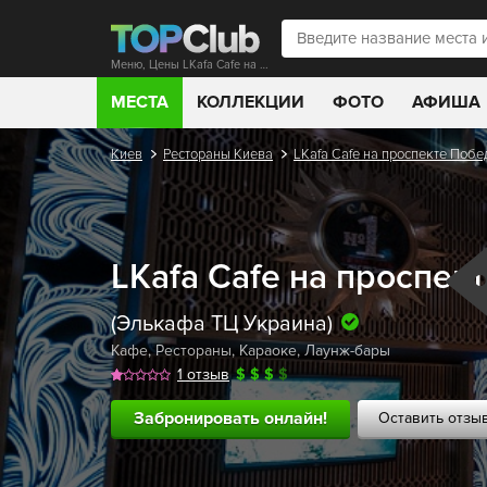
Меню, Цены LKafa Cafe на проспекте Победы
МЕСТА
КОЛЛЕКЦИИ
ФОТО
АФИША
Киев
Рестораны Киева
LKafa Cafe на проспекте Поб
LKafa Cafe на проспек
(Элькафа ТЦ Украина)
Кафе
,
Рестораны
,
Караоке
,
Лаунж-бары
1 отзыв
$
$
$
$
Забронировать онлайн!
Оставить отзы