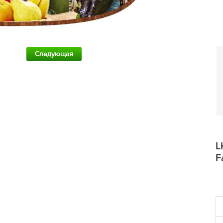
Следующая
L
F